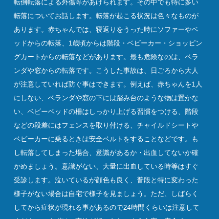
転倒転落による外傷等があげられます。その中でも特に多い
転落についてお話します。転落が起こる状況は色々なものが
あります。赤ちゃんでは、寝返りをうった時にソファーやベ
ッドからの転落、1歳頃からは階段・ベビーカー・ショッピン
グカートからの転落などがあります。最も危険なのは、ベラ
ンダや窓からの転落です。こうした事故は、日ごろから大人
が注意していれば防ぐ事はできます。例えば、赤ちゃんを1人
にしない、ベランダや窓の下には踏み台のような物は置かな
い、ベビーベッドの柵はしっかり上げる習慣をつける、階段
などの段差にはフェンスを取り付ける、チャイルドシートや
ベビーカーに乗るときは安全ベルトをすることなどです。も
し転落してしまった場合、意識があるか・出血してないか確
かめましょう。意識がない、大量に出血している時等はすぐ
受診します。泣いているが顔色も良く、普段と特に変わった
様子がない場合は自宅で様子を見ましょう。ただ、しばらく
してから症状が現れる事があるので24時間くらいは注意して